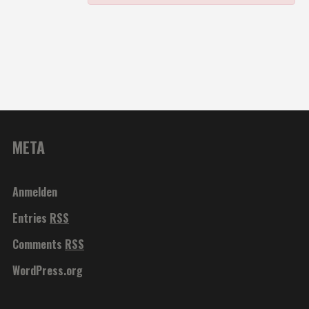
META
Anmelden
Entries
RSS
Comments
RSS
WordPress.org