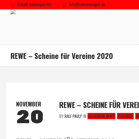
53506 Hönningen/Ahr
info@svhoenningen.de
REWE – Scheine für Vereine 2020
REWE – SCHEINE FÜR VERE
NOVEMBER
20
BY
RALF PAULY
IN
ALLGEMEIN_NEWS
FEATURED
N