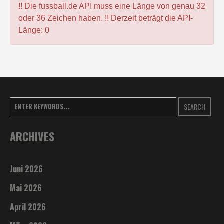
!! Die fussball.de API muss eine Länge von genau 32
oder 36 Zeichen haben. !! Derzeit beträgt die API-
Länge: 0
SEARCH
ARCHIVES
Juni 2026
Mai 2026
April 2026