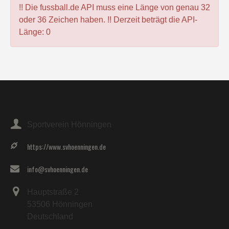
!! Die fussball.de API muss eine Länge von genau 32
oder 36 Zeichen haben. !! Derzeit beträgt die API-
Länge: 0
Sportverein Hönningen
https://www.svhoenningen.de
info@svhoenningen.de
Hauptstraße 2
53506 Hönningen
Deutschland