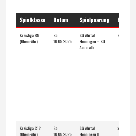
Spielklasse
Datum
Spielpaarung
Ergebni
Kreisliga B8
So.
SG Ahrtal
9 : 0 (4:0)
(Rhein-Ahr)
10.08.2025
Hönningen – SG
Auderath
Kreisliga C12
So.
SG Ahrtal
x : x (x:x)
(Rhein-Ahr)
10.08.2025
Hönningen II